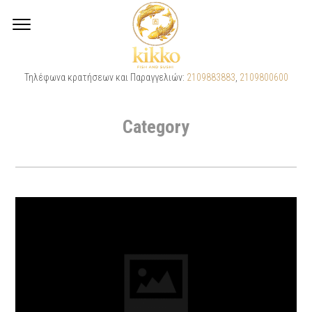
PRESS
Τηλέφωνα κρατήσεων και Παραγγελιών:
2109883883
,
2109800600
Category