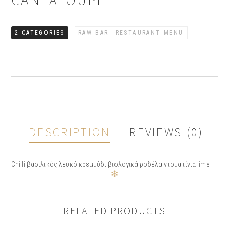
CANTALOUPE
2 CATEGORIES
RAW BAR
RESTAURANT MENU
DESCRIPTION
REVIEWS (0)
Chilli βασιλικός λευκό κρεμμύδι βιολογικά ροδέλα ντοματίνια lime
✻
REVIEWS
RELATED PRODUCTS