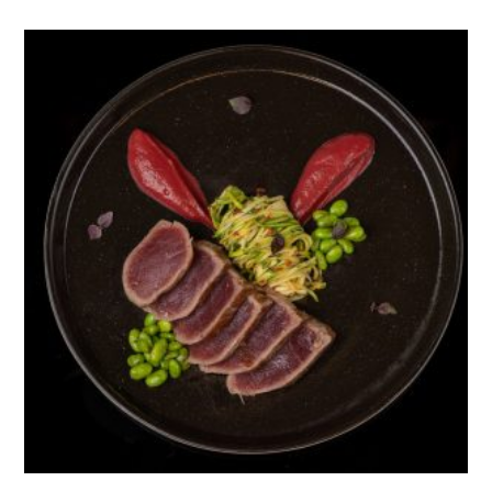
There are no reviews yet.
BE THE FIRST TO REVIEW “CEVICHE SEA
BASS CANTALOUPE”
You must be
logged in to post a review.