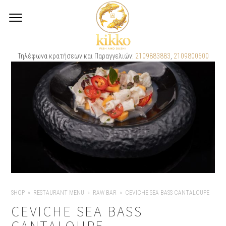
Τηλέφωνα κρατήσεων και Παραγγελιών:
2109883883
,
2109800600
SHOP
RESTAURANT MENU
RAW BAR
CEVICHE SEA BASS CANTALOUPE
CEVICHE SEA BASS