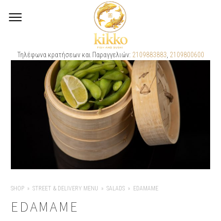
Τηλέφωνα κρατήσεων και Παραγγελιών:
2109883883
,
2109800600
SHOP
STREET & DELIVERY MENU
SALADS
EDAMAME
EDAMAME