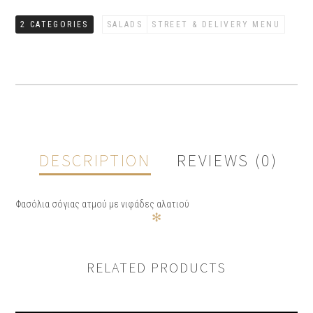
2 CATEGORIES
SALADS
STREET & DELIVERY MENU
DESCRIPTION
REVIEWS (0)
Φασόλια σόγιας ατμού με νιφάδες αλατιού
✻
REVIEWS
RELATED PRODUCTS
There are no reviews yet.