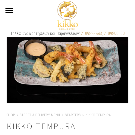
Τηλέφωνα κρατήσεων και Παραγγελιών:
2109883883
,
2109800600
SHOP
STREET & DELIVERY MENU
STARTERS
KIKKO TEMPURA
KIKKO TEMPURA