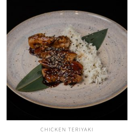
BE THE FIRST TO REVIEW “KIKKO
TEMPURA”
You must be
logged in to post a review.
CHICKEN ΤERIYAKI