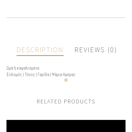
DESCRIPTION
REVIEWS (0)
Ωμά ή καψαλισμένα
Σολομός | Τόνος | Γαρίδα | Ψάρια Ημέρας
✻
REVIEWS
RELATED PRODUCTS
There are no reviews yet.