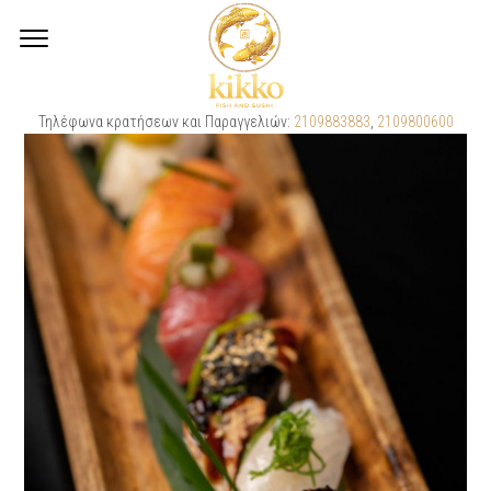
Τηλέφωνα κρατήσεων και Παραγγελιών:
2109883883
,
2109800600