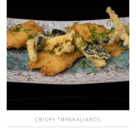
BE THE FIRST TO REVIEW “NIGIRI
/SASHIMI (2 PCS)”
You must be
logged in to post a review.
CRISPY *MPAKALIAROS