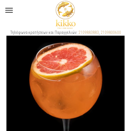
Τηλέφωνα κρατήσεων και Παραγγελιών:
2109883883
,
2109800600