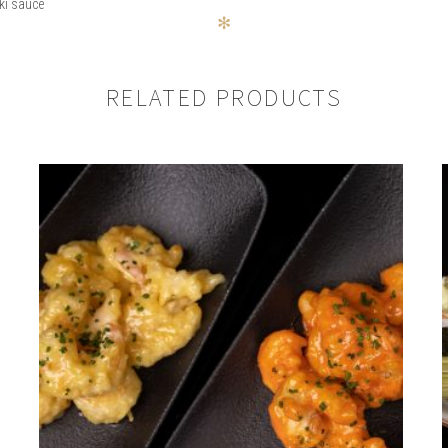
ki sauce
✻
RELATED PRODUCTS
SU CHICKEN TERIYAKI”