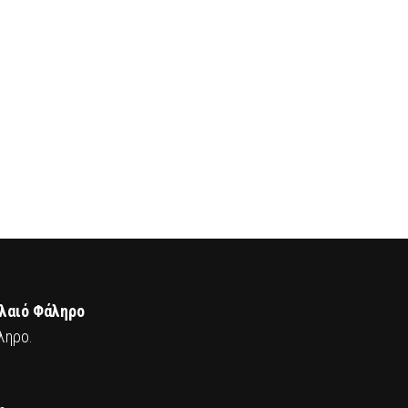
αλαιό Φάληρο
ληρο.