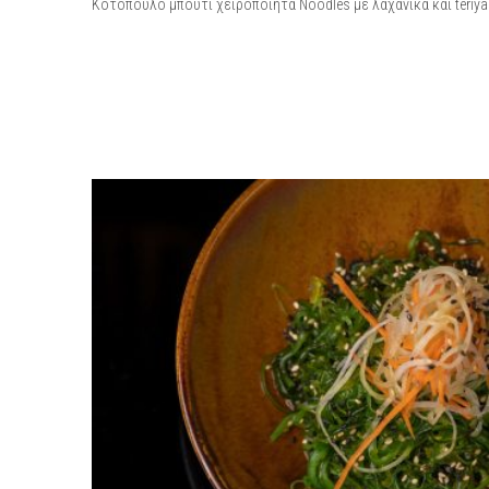
Κοτόπουλο μπούτι χειροποίητα Noodles με λαχανικά και teriya
REVIEWS
There are no reviews yet.
BE THE FIRST TO REVIEW “KAT
You must be
logged in to post a review.