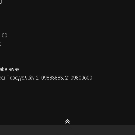
0
0.00
0
Take away
και Παραγγελιών
2109883883
,
2109800600