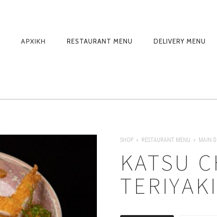
PRIMARY
ΑΡΧΙΚΗ
RESTAURANT MENU
DELIVERY MENU
NAVIGATION
SHOP
RESTAURANT MENU
MAIN D
KATSU C
TERIYAK