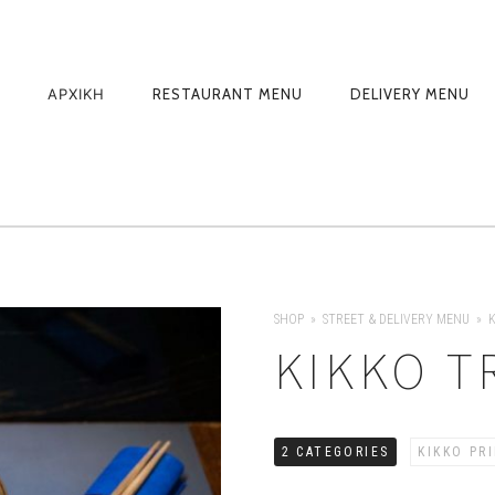
PRIMARY
ΑΡΧΙΚΗ
RESTAURANT MENU
DELIVERY MENU
NAVIGATION
SHOP
STREET & DELIVERY MENU
K
KIKKO T
2 CATEGORIES
KIKKO PR