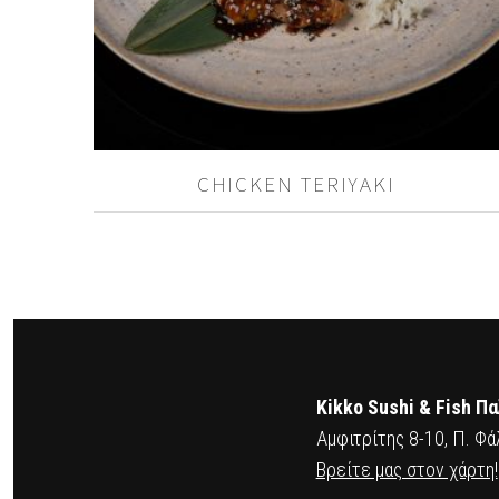
CHICKEN ΤERIYAKI
Kikko Sushi & Fish Π
Αμφιτρίτης 8-10, Π. Φά
Βρείτε μας στον χάρτη!