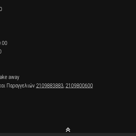
0
0.00
0
Take away
και Παραγγελιών
2109883883
,
2109800600