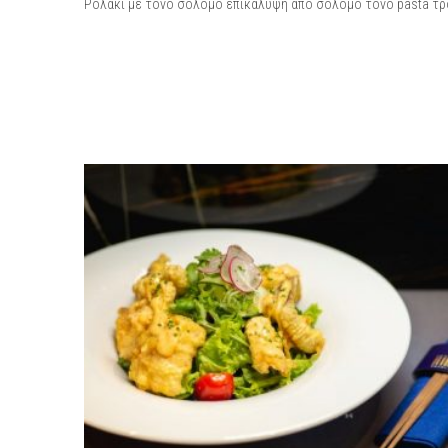
Ρολάκι με τόνο σολομό επικάλυψη από σολομό τόνο pasta τρ
REVIEWS
There are no reviews yet.
BE THE FIRST TO REVIEW “KIK
You must be
logged in to post a review.