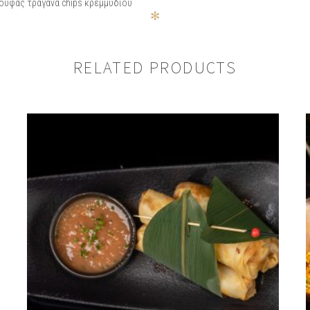
ούφας τραγανά chips κρεμμυδιού
✻
RELATED PRODUCTS
KO TRUFFLE”