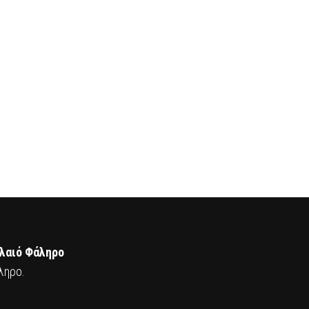
αλαιό Φάληρο
ληρο.