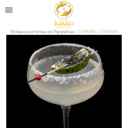
Τηλέφωνα κρατήσεων και Παραγγελιών:
2109883883
,
2109800600