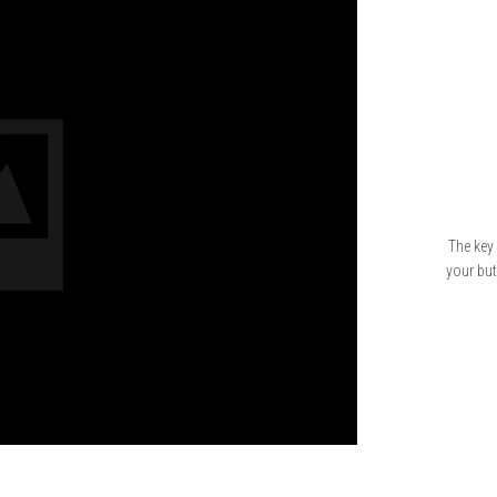
The key 
your but