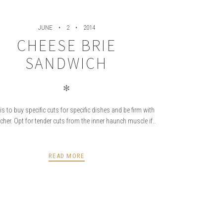
JUNE
2
2014
CHEESE BRIE
SANDWICH
✻
is to buy specific cuts for specific dishes and be firm with
cher. Opt for tender cuts from the inner haunch muscle if..
READ MORE