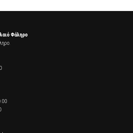
αλαιό Φάληρο
ληρο.
0
0.00
0