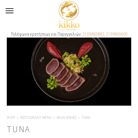
Τηλέφωνα κρατήσεων και Παραγγελιών:
2109883883
,
2109800600
SHOP
RESTAURANT MENU
MAIN DISHES
TUNA
TUNA