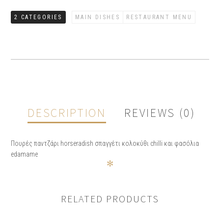
2 CATEGORIES
MAIN DISHES
RESTAURANT MENU
DESCRIPTION
REVIEWS (0)
Πουρές παντζάρι horseradish σπαγγέτι κολοκύθι chilli και φασόλια
edamame
✻
REVIEWS
RELATED PRODUCTS