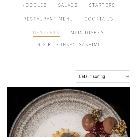
NOODLES
SALADS
STARTERS
RESTAURANT MENU
COCKTAILS
DESSERTS
MAIN DISHES
NIGIRI-GUNKAN-SASHIMI