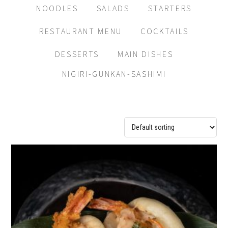
NOODLES
SALADS
STARTERS
RESTAURANT MENU
COCKTAILS
DESSERTS
MAIN DISHES
NIGIRI-GUNKAN-SASHIMI