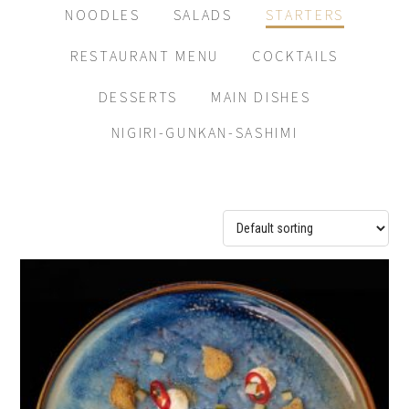
NOODLES
SALADS
STARTERS
RESTAURANT MENU
COCKTAILS
DESSERTS
MAIN DISHES
NIGIRI-GUNKAN-SASHIMI