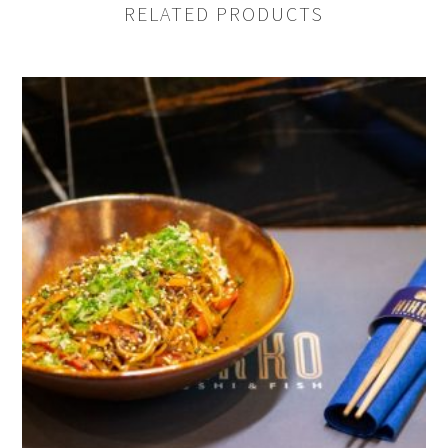
REVIEWS
RELATED PRODUCTS
There are no reviews yet.
BE THE FIRST TO REVIEW “BAO BUNS
(2PCS) PANCO ΓΑΡΊΔΑΣ”
You must be
logged in to post a review.