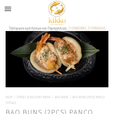
Τηλέφωνα κρατήσεων και Παραγγελιών:
2109883883
,
2109800600
SHOP
STREET & DELIVERY MENU
BAO BUNS
BAO BUNS (2PCS) PANCO
ΓΑΡΊΔΑΣ
BAO BUNS (2PCS) PANCO