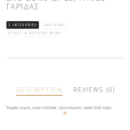
ΓΑΡΊΔΑΣ
2 CATEGORIES
BAO BUNS
STREET & DELIVERY MENU
DESCRIPTION
REVIEWS (0)
Ψωμάκι ατμού, asian coleslaw , σχοινόπρασο, sweet chilly mayo
✻